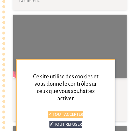
La diferènci
Ce site utilise des cookies et
vous donne le contrôle sur
Vau a la terro
ceux que vous souhaitez
activer
Clip vidéo
Partager
Vau a la terro
TOUT ACCEPTER
TOUT REFUSER