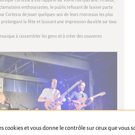
 lorsque Cortesia a été rappelé sur scène non pas une, ni deux,
cclamations enthousiastes, le public refusant de laisser partir
ur Cortesia de jouer quelques-uns de leurs morceaux les plus
 prolongant la fête et laissant une impression durable sur tous
 musique à rassembler les gens et à créer des souvenirs
des cookies et vous donne le contrôle sur ceux que vous 