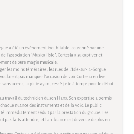
Sorgue a été un événement inoubliable, couronné par une
 l'association "Musical'Isle", Cortesia a su captiver et
moment de pure magie musicale.
er les moins téméraires, les rues de L'Isle-sur-la-Sorgue
 voulaient pas manquer l'occasion de voir Cortesia en live.
e sans accroc, la pluie ayant cessé juste à temps pour le début
 au travail du technicien du son Hans. Son expertise a permis
 chaque nuance des instruments et de la voix. Le public,
été immédiatement séduit par la prestation du groupe. Les
nt pas faits attendre, et l'ambiance est devenue de plus en